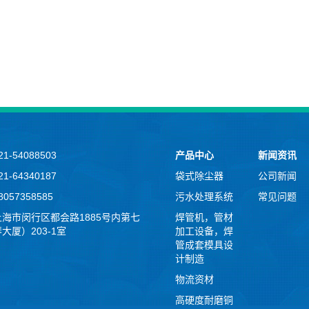
1-54088503
产品中心
新闻资讯
1-64340187
袋式除尘器
公司新闻
057358585
污水处理系统
常见问题
海市闵行区都会路1885号内第七
焊管机，管材
大厦）203-1室
加工设备，焊
管成套模具设
计制造
物流资材
高硬度耐磨铜