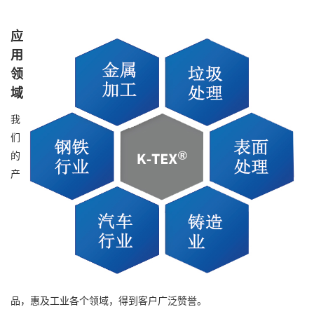
应
用
领
域
我
们
的
产
品，惠及工业各个领域，得到客户广泛赞誉。